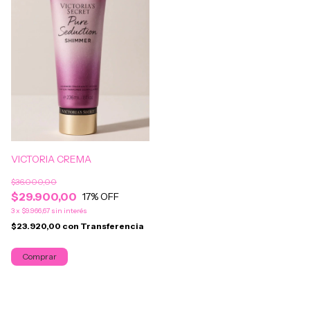
VICTORIA CREMA
$36.000,00
$29.900,00
17
% OFF
3
x
$9.966,67
sin interés
$23.920,00
con
Transferencia
Comprar