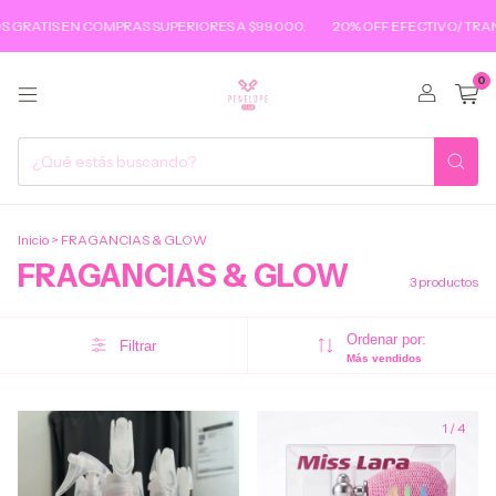
GRATIS EN COMPRAS SUPERIORES A $99.000.
20% OFF EFECTIVO/ TRAN
0
Inicio
>
FRAGANCIAS & GLOW
FRAGANCIAS & GLOW
3 productos
Ordenar por:
Filtrar
Más vendidos
1
/
4