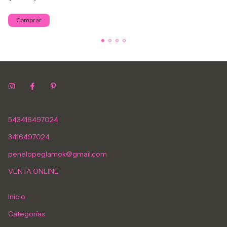
543416497024
3416497024
penelopeglamok@gmail.com
VENTA ONLINE
Inicio
Categorías