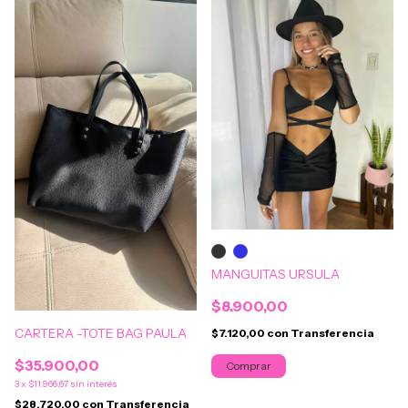
MANGUITAS URSULA
$8.900,00
CARTERA -TOTE BAG PAULA
$7.120,00
con
Transferencia
$35.900,00
Comprar
3
x
$11.966,67
sin interés
$28.720,00
con
Transferencia