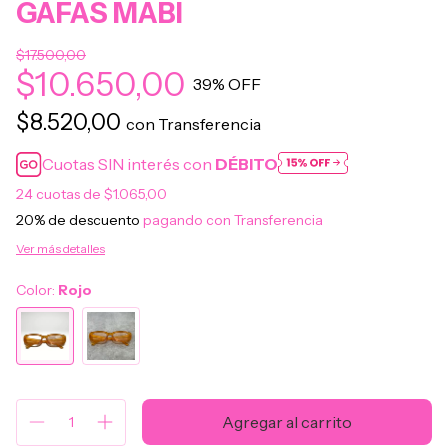
GAFAS MABI
$17.500,00
$10.650,00
39
% OFF
$8.520,00
con
Transferencia
Cuotas SIN interés con
DÉBITO
24
cuotas de
$1.065,00
20% de descuento
pagando con Transferencia
Ver más detalles
Color:
Rojo