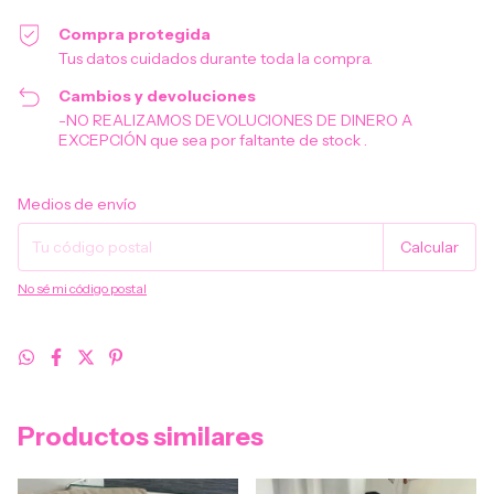
Compra protegida
Tus datos cuidados durante toda la compra.
Cambios y devoluciones
-NO REALIZAMOS DEVOLUCIONES DE DINERO A
EXCEPCIÓN que sea por faltante de stock .
Entregas para el CP:
Cambiar CP
Medios de envío
Calcular
No sé mi código postal
Productos similares