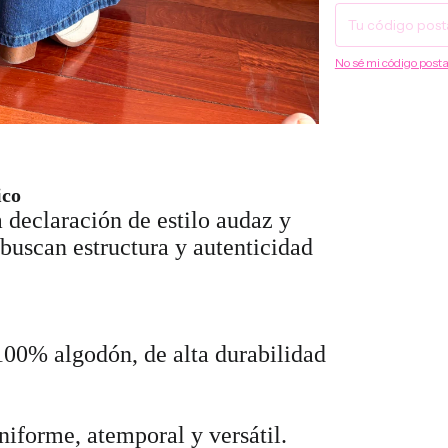
No sé mi código posta
ico
 declaración de estilo audaz y
buscan estructura y autenticidad
0% algodón, de alta durabilidad
iforme, atemporal y versátil.