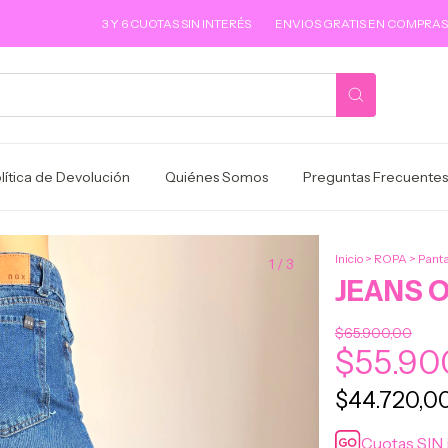
3 Y 6 CUOTAS SIN INTERÉS
ENVIOS GRATIS EN COMPRAS SUPERIOR
lítica de Devolución
Quiénes Somos
Preguntas Frecuentes
Inicio
>
ROPA
>
Panta
1
/
3
JEANS 
$65.900,00
$55.90
$44.720,0
Cuotas SIN 