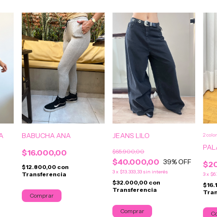
A
BABUCHA ANA
JEANS LILO
2 colo
PAL
$16.000,00
$65.900,00
$40.000,00
39
% OFF
$2
$12.800,00
con
3
x
$13.333,33
sin interés
Transferencia
3
x
$6.
$32.000,00
con
$16.
Transferencia
Tran
Comprar
C