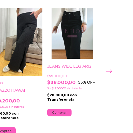
JEANS WIDE LEG ARIS
$55.000,00
$36.000,00
35
% OFF
res
3
x
$12.000,00
sin interés
AZZO HAWAI
$28.800,00
con
Transferencia
0.200,00
JEANS FOXY
733,33
sin interés
Comprar
160,00
con
$60.500,00
sferencia
3
x
$20.166,67
sin inte
$48.400,00
con
omprar