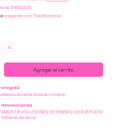
rés de
$18.633,33
to
pagando con Transferencia
42
rotegida
uidados durante toda la compra.
 devoluciones
ZAMOS DEVOLUCIONES DE DINERO A EXCEPCIÓN
 faltante de stock .
Cambiar CP