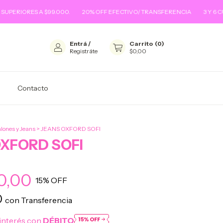
ES A $99.000.
20% OFF EFECTIVO/ TRANSFERENCIA
3 Y 6 CUOTAS SI
Entrá
/
Carrito
(
0
)
Registráte
$0,00
Contacto
lones y Jeans
>
JEANS OXFORD SOFI
OXFORD SOFI
0,00
15
% OFF
0
con
Transferencia
interés con
DÉBITO