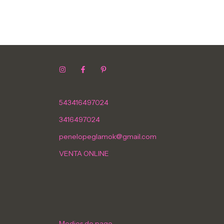
543416497024
3416497024
penelopeglamok@gmail.com
VENTA ONLINE
Medios de pago