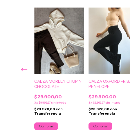
BAI
CALZA MORLEY CHUPIN
CALZA OXFORD FRIS
CHOCOLATE
PENELOPE
$29.900,00
$29.900,00
,00
39
% OFF
3
x
$9.966,67
sin interés
3
x
$9.966,67
sin interés
in interés
$23.920,00
con
$23.920,00
con
0
con
Transferencia
Transferencia
ncia
Comprar
Comprar