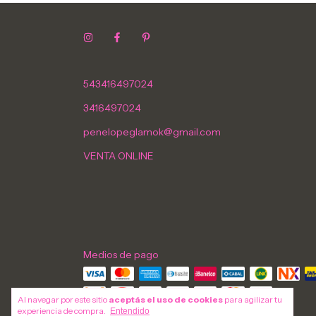
543416497024
3416497024
penelopeglamok@gmail.com
VENTA ONLINE
Medios de pago
Al navegar por este sitio
aceptás el uso de cookies
para agilizar tu
experiencia de compra.
Entendido