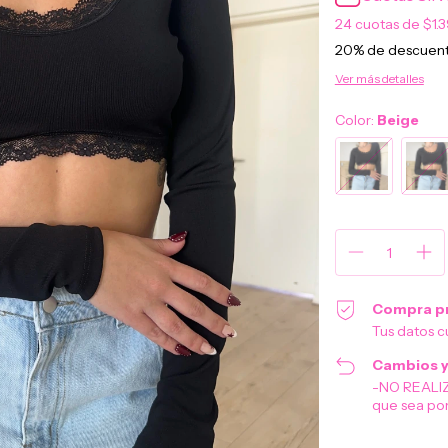
24
cuotas de
$1.
20% de descuen
Ver más detalles
Color:
Beige
Compra p
Tus datos c
Cambios y
-NO REALI
que sea por