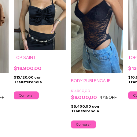
TOP SAINT
TOP
$18.900,00
$13
$15.120,00
con
$10.
BODY RUBI ENCAJE
Transferencia
Tran
$14.990,00
$8.000,00
FF
47
% OFF
$6.400,00
con
Transferencia