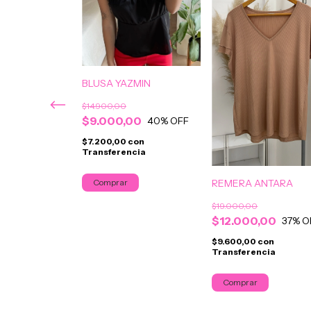
BLUSA YAZMIN
$14.900,00
$9.000,00
40
% OFF
$7.200,00
con
DY
Transferencia
,00
REMERA ANTARA
0
con
ncia
$19.000,00
$12.000,00
37
% O
$9.600,00
con
Transferencia