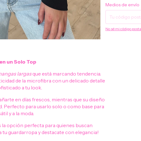
Entregas para el CP:
Medios de envío
No sé mi código posta
n un Solo Top
 mangas largas
que está marcando tendencia.
idad de la microfibra con un delicado detalle
isticado a tu look.
ñarte en días frescos, mientras que su diseño
ad. Perfecto para usarlo solo o como base para
til y a la moda.
la opción perfecta para quienes buscan
 a tu guardarropa y destacate con elegancia!