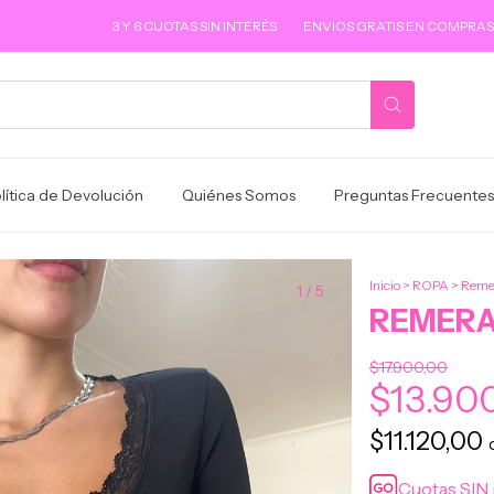
3 Y 6 CUOTAS SIN INTERÉS
ENVIOS GRATIS EN COMPRAS SUPERIOR
lítica de Devolución
Quiénes Somos
Preguntas Frecuentes
Inicio
>
ROPA
>
Remer
1
/
5
REMERA
$17.900,00
$13.90
$11.120,00
Cuotas SIN 