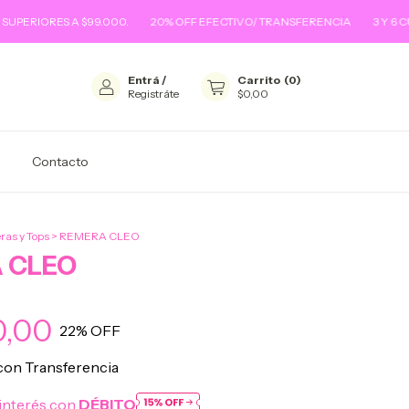
ES A $99.000.
20% OFF EFECTIVO/ TRANSFERENCIA
3 Y 6 CUOTAS SI
Entrá
/
Carrito
(
0
)
Registráte
$0,00
Contacto
as y Tops
>
REMERA CLEO
 CLEO
0,00
22
% OFF
con
Transferencia
interés con
DÉBITO