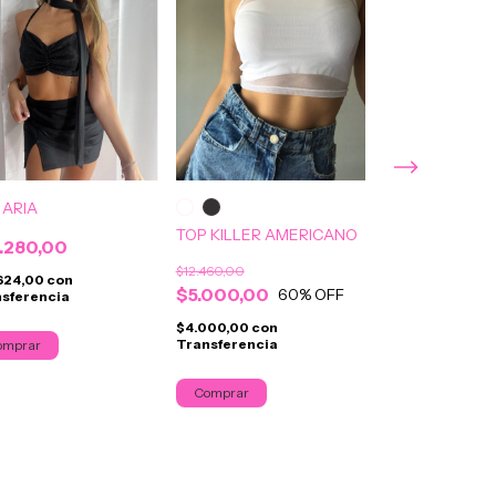
 ARIA
TOP KATE LAR
TOP KILLER AMERICANO
(34x23cm)
.280,00
$12.460,00
$13.900,00
624,00
con
$5.000,00
60
% OFF
sferencia
$11.120,00
con
$4.000,00
con
Transferencia
Transferencia
Comprar
Comprar