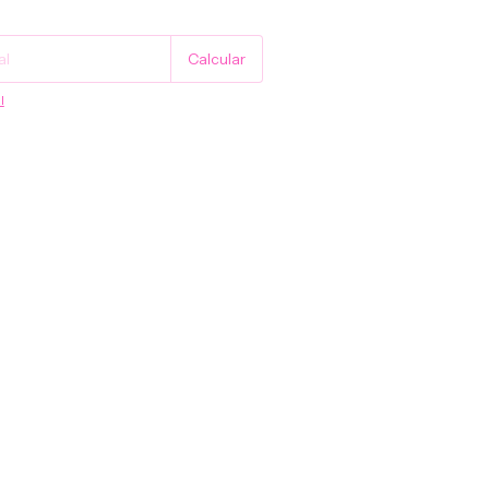
Cambiar CP
Calcular
l