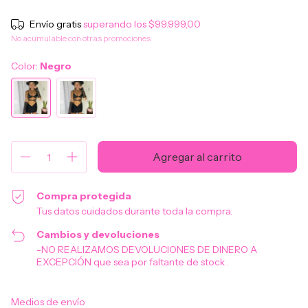
Envío gratis
superando los
$99.999,00
No acumulable con otras promociones
Color:
Negro
Compra protegida
Tus datos cuidados durante toda la compra.
Cambios y devoluciones
-NO REALIZAMOS DEVOLUCIONES DE DINERO A
EXCEPCIÓN que sea por faltante de stock .
Entregas para el CP:
Cambiar CP
Medios de envío