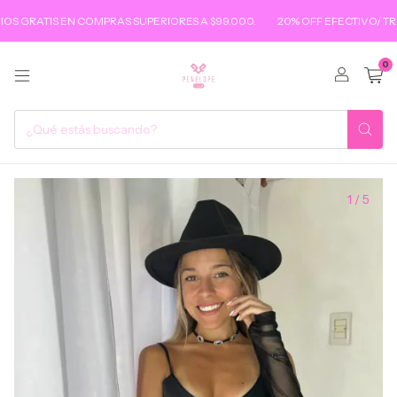
 GRATIS EN COMPRAS SUPERIORES A $99.000.
20% OFF EFECTIVO/ TRA
0
1
/
5