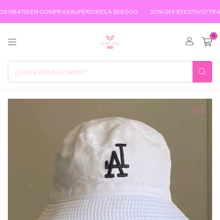
IS EN COMPRAS SUPERIORES A $99.000.
20% OFF EFECTIVO/ TRANSFER
0
1
/
2