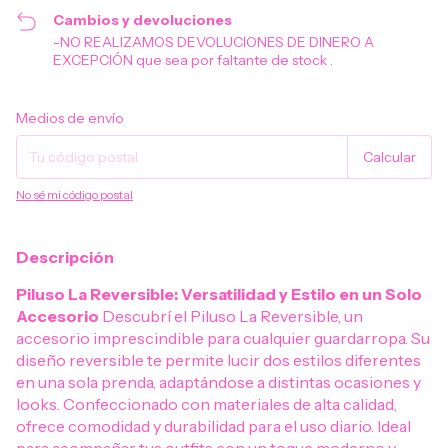
Cambios y devoluciones
-NO REALIZAMOS DEVOLUCIONES DE DINERO A
EXCEPCIÓN que sea por faltante de stock .
Entregas para el CP:
Cambiar CP
Medios de envío
Calcular
No sé mi código postal
Descripción
Piluso La Reversible: Versatilidad y Estilo en un Solo
Accesorio
Descubrí el Piluso La Reversible, un
accesorio imprescindible para cualquier guardarropa. Su
diseño reversible te permite lucir dos estilos diferentes
en una sola prenda, adaptándose a distintas ocasiones y
looks. Confeccionado con materiales de alta calidad,
ofrece comodidad y durabilidad para el uso diario. Ideal