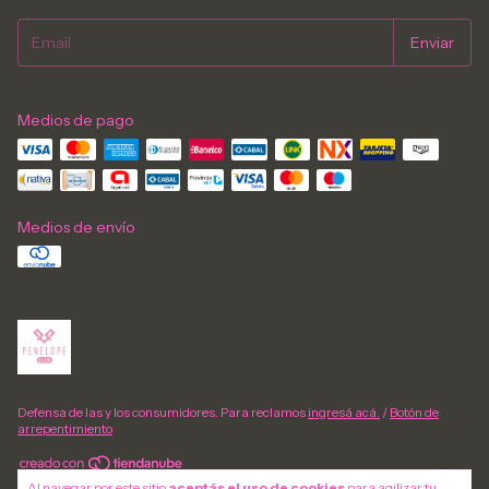
Medios de pago
Medios de envío
Defensa de las y los consumidores. Para reclamos
ingresá acá.
/
Botón de
arrepentimiento
Al navegar por este sitio
aceptás el uso de cookies
para agilizar tu